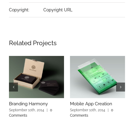
Copyright:
Copyright URL
Related Projects
Branding Harmony
Mobile App Creation
L
September 10th, 2014
|
0
September 10th, 2014
|
0
S
Comments
Comments
C